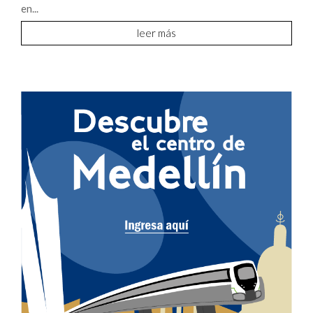
en...
leer más