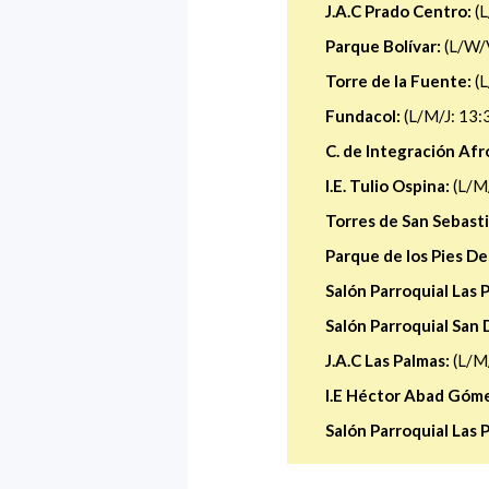
J.A.C Prado Centro:
(L
Parque Bolívar:
(L/W/V
Torre de la Fuente:
(L
Fundacol:
(L/M/J: 13:
C. de Integración Afr
I.E. Tulio Ospina:
(L/M/
Torres de San Sebasti
Parque de los Pies De
Salón Parroquial Las 
Salón Parroquial San 
J.A.C Las Palmas:
(L/M/
I.E Héctor Abad Góme
Salón Parroquial Las 