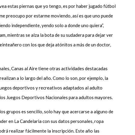
no vea estas piernas que yo tengo, es por haber jugado fútbol
o me preocupo por estarme moviendo, así es que uno puede
siendo independiente, yendo solo a donde uno quiera”,
m, mientras se alza la bota de su sudadera para dejar ver
einteañero con los que deja atónitos a más de un doctor,
les, Canas al Aire tiene otras actividades destacadas
realizan a lo largo del año. Como lo son, por ejemplo, la
juegos deportivos y recreativos adaptados al adulto
n los Juegos Deportivos Nacionales para adultos mayores.
 los grupos es sencillo, solo hay que acercarse a alguno de
Inder en La Candelaria con sus datos personales, ropa
drá realizar fácilmente la inscripción. Este año las