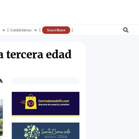

Contáctenos
Suscríbase
a tercera edad