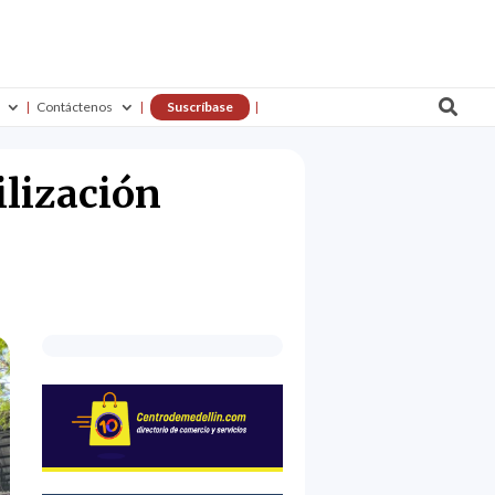

Contáctenos
Suscríbase
ilización