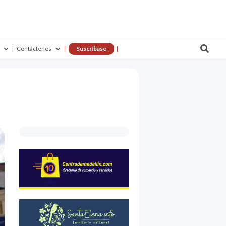

Contáctenos
Suscríbase