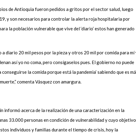
ipios de Antioquia fueron pedidos a gritos por el sector salud
,
luego
 y son necesarios para controlar la alerta roja hospitalaria por
ara la población vulnerable que vive del ‘diario’ estos han generado
 a diario 20 mil pesos por la pieza y otros 20 mil por comida para mí 
 llenan así yo no coma, pero consígaselos pues. El gobierno no puede
e a conseguirse la comida porque está la pandemia’ sabiendo que es m
a muerte,” comenta Vásquez con amargura.
lín informó acerca de la realización de una caracterización en la
 unas 33.000 personas en condición de vulnerabilidad y cuyo objetivo
tos individuos y familias durante el tiempo de crisis, hoy la