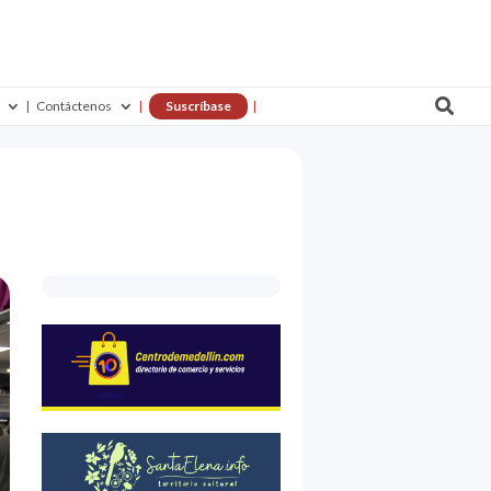

Contáctenos
Suscríbase