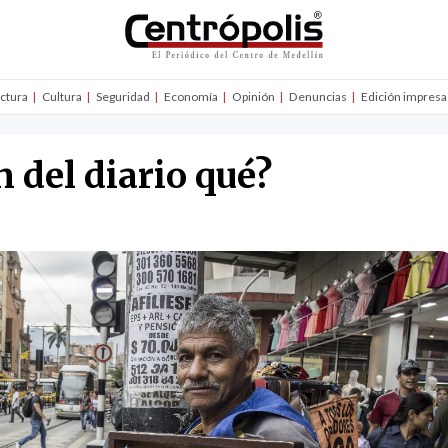
uctura
Cultura
Seguridad
Economía
Opinión
Denuncias
Edición impresa
n del diario qué?