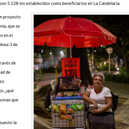
 son 5
.
128 los establecidos como beneficiarios en La Candelaria.
un proyecto
mia, que se
o en el
línea 3 de
través de
dad de
izo
o, ¿
qué
rsonas que
puesto la