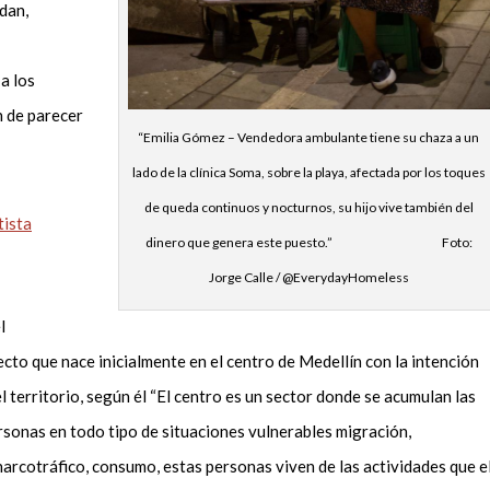
dan,
a los
n de parecer
“Emilia Gómez – Vendedora ambulante tiene su chaza a un
lado de la clínica Soma, sobre la playa, afectada por los toques
de queda continuos y nocturnos, su hijo vive también del
tista
dinero que genera este puesto.” Foto:
Jorge Calle / @EverydayHomeless
l
to que nace inicialmente en el centro de Medellín con la intención
el territorio, según él “El centro es un sector donde se acumulan las
ersonas en todo tipo de situaciones vulnerables migración,
arcotráfico, consumo, estas personas viven de las actividades que e