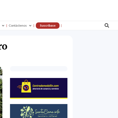

Contáctenos
Suscríbase
ro