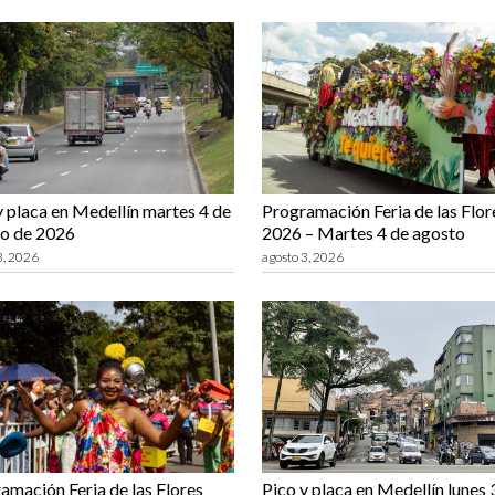
y placa en Medellín martes 4 de
Programación Feria de las Flor
o de 2026
2026 – Martes 4 de agosto
3, 2026
agosto 3, 2026
amación Feria de las Flores
Pico y placa en Medellín lunes 