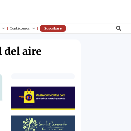

Contáctenos
Suscríbase
 del aire