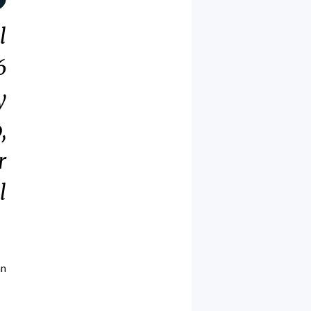
l
6
y
,
r
l
an