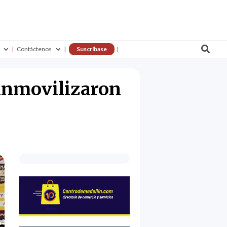

Contáctenos
Suscríbase
 inmovilizaron