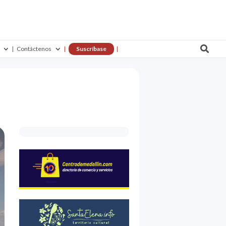

Contáctenos
Suscríbase