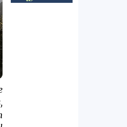
e
,
n