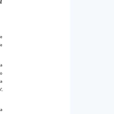
l
de
de
 a
ño
la
”,
La