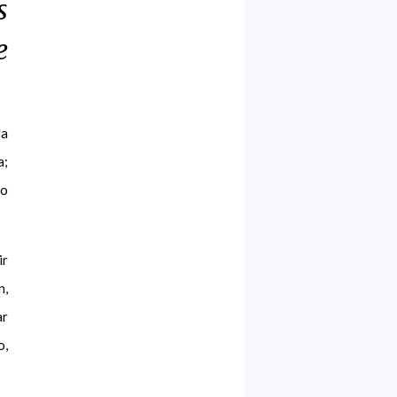
s
e
da
a;
ro
ir
n,
ar
o,