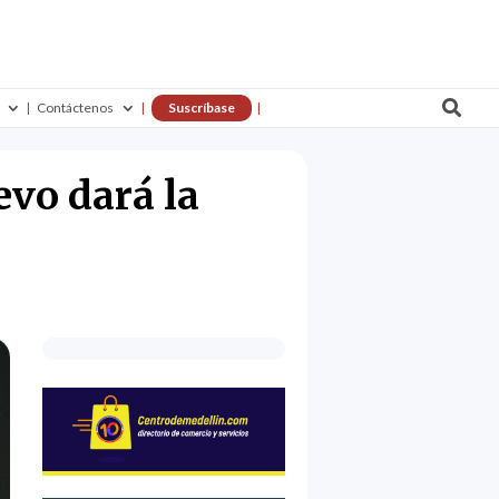

Contáctenos
Suscríbase
evo dará la