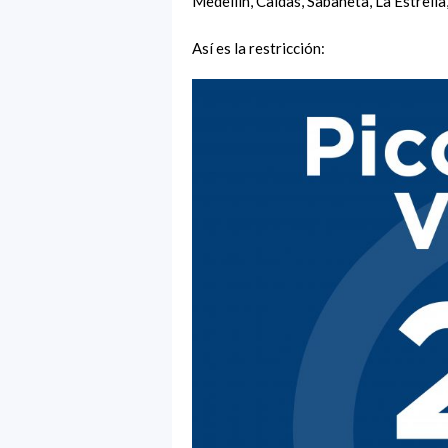
Medellín, Caldas, Sabaneta, La Estrella
Así es la restricción: