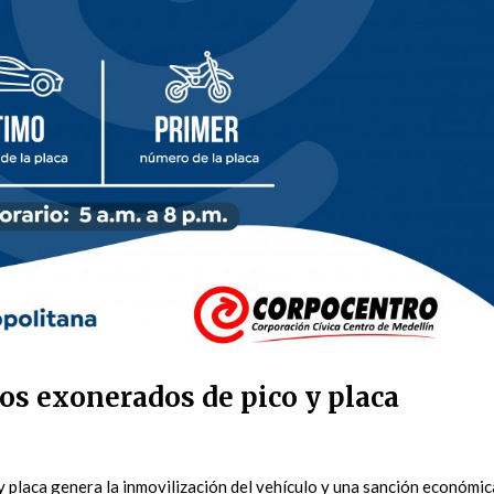
os exonerados de pico y placa
 y placa genera la inmovilización del vehículo y una sanción económic