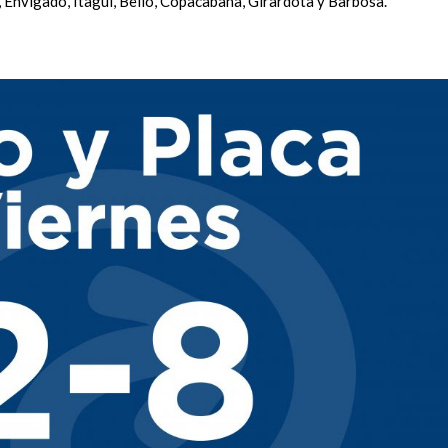
, Envigado, Itagüí, Bello, Copacabana, Girardota y Barbosa.