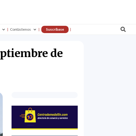

Contáctenos
Suscríbase
eptiembre de