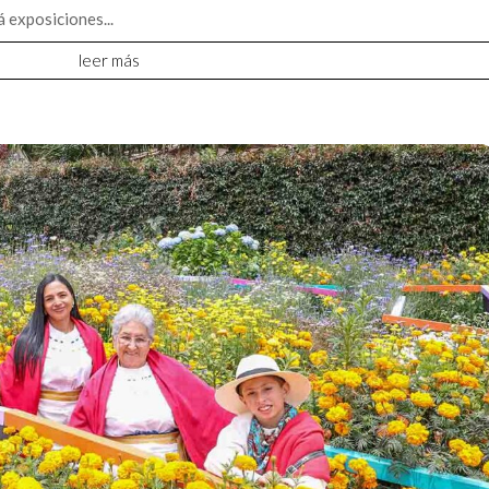
á exposiciones...
leer más