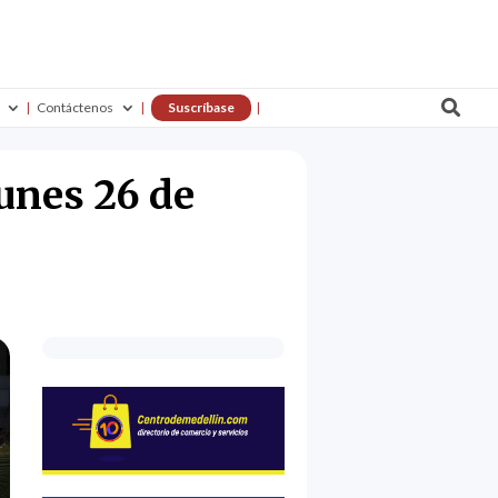

Contáctenos
Suscríbase
unes 26 de