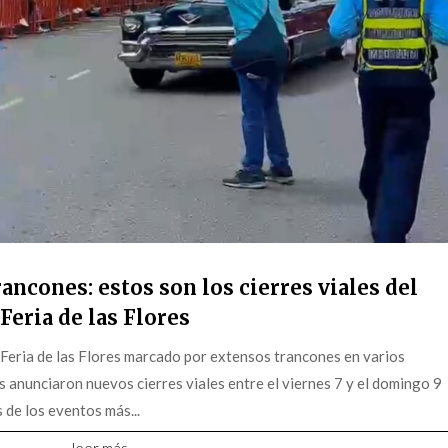
ancones: estos son los cierres viales del
Feria de las Flores
 Feria de las Flores marcado por extensos trancones en varios
s anunciaron nuevos cierres viales entre el viernes 7 y el domingo 9
 de los eventos más...
leer más