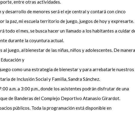
porte, entre otras actividades.
 y desarrollo de menores será el eje central y contará con cinco
r la paz, mi escuela territorio de juego, juegos de hoy y expresarte.
á todo el mes, se busca hacer un llamado a los habitantes a cuidar d
ente durante la coyuntura actual.
 al juego, al bienestar de las niñas, niños y adolescentes. De maner
e Educación y
uego como una estrategia de bienestar y para arrebatarle nuestros
etaria de Inclusión Social y Familia, Sandra Sánchez.
e 7:00 a.m. a 3:00 p.m., donde los asistentes podrán disfrutar de una
arque de Banderas del Complejo Deportivo Atanasio Girardot.
acios públicos. Toda la programación está disponible en