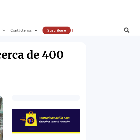

Contáctenos
Suscríbase
cerca de 400