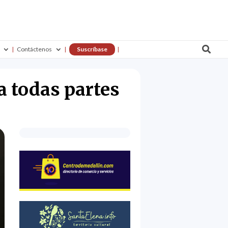

Contáctenos
Suscríbase
a todas partes