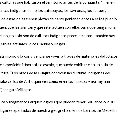
s culturas que habitaron el territorio antes de la conquista. “Tienen
ntos indígenas como los quimbayas, los tayronas, los zenúes,
as de estas cajas tienen piezas de barro pertenecientes a estos puebl
quen, que las sientan y que interactúen con ellas para que tengan una
cluso, no solo son de culturas indígenas precolombinas, también hay
etnias actuales”, dice Claudia Villegas.
 patrimonio y la convivencia, se viven a través de materiales didácticos
de exposición itinerante a escala, que puede exhibirse en un aula de
ultura. “Los niños de la Guajira conocen las culturas indígenas del
mabaya, los de Antioquia ven cómo eran los muiscas y así hay una
”, asegura Villegas.
ámica y fragmentos arqueológicos que pueden tener 500 años o 2.000
 lugares apartados de nuestra geografía o en los barrios de Medellín