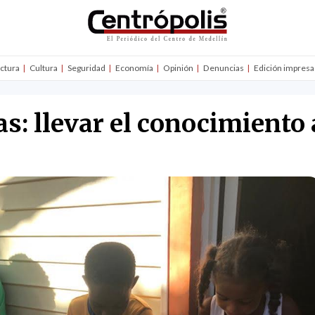
uctura
Cultura
Seguridad
Economía
Opinión
Denuncias
Edición impresa
as: llevar el conocimiento 