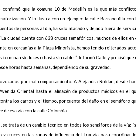
confirmó que la comuna 10 de Medellín es la que más conflict
aforización. Y lo ilustra con un ejemplo: la calle Barranquilla con 
cientos de personas al día, ha sido atacado y dejado fuera de servic
.“La ciudad cuenta con 638 cruces semafóricos, muchos de ellos en 
nte en cercanías a la Plaza Minorista, hemos tenido reiterados act
terminan sin luces o hasta sin cables”. Informó Calle y precisó que 
esde horas hasta semanas, dependiendo de su gravedad.
rovocados por mal comportamiento. A Alejandra Roldán, desde ha
 Avenida Oriental hasta el almacén de productos médicos en el q
 contra los carros y el tiempo, por cuenta del daño en el semáforo q
e de esa vía con la calle Colombia.
, se trata de un cambio técnico en todos los semáforos de la vía: “
 y cruces en las zonas de influencia del Tranvía, para coordinar l