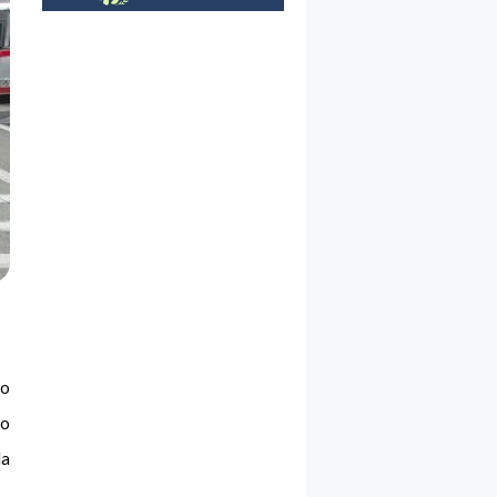
go
lo
la