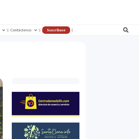

Contáctenos
Suscríbase