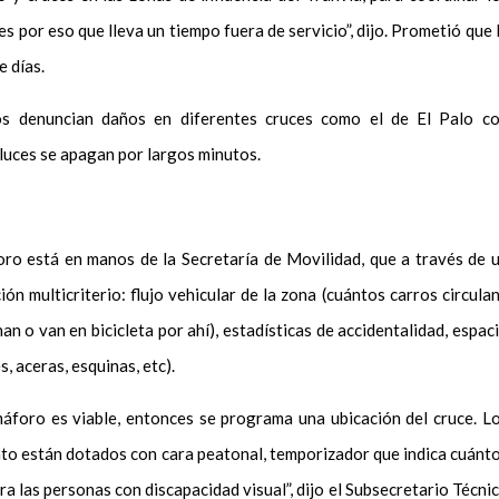
es por eso que lleva un tiempo fuera de servicio”, dijo. Prometió que 
e días.
os denuncian daños en diferentes cruces como el de El Palo c
luces se apagan por largos minutos.
oro está en manos de la Secretaría de Movilidad, que a través de 
ón multicriterio: flujo vehicular de la zona (cuántos carros circulan
n o van en bicicleta por ahí), estadísticas de accidentalidad, espac
s, aceras, esquinas, etc).
máforo es viable, entonces se programa una ubicación del cruce. L
to están dotados con cara peatonal, temporizador que indica cuánt
a las personas con discapacidad visual”, dijo el Subsecretario Técni