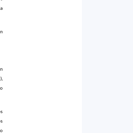
la
on
un
),
io
os
os
co