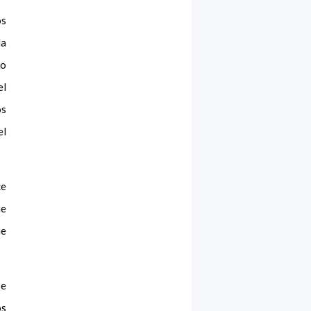
os
la
io
el
os
el
ce
ue
ue
se
os