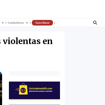

Contáctenos
Suscríbase
 violentas en