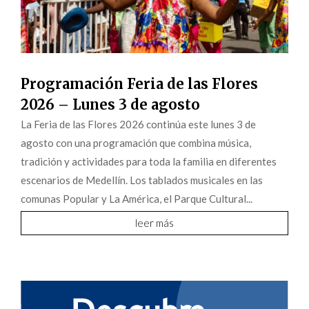
Programación Feria de las Flores
2026 – Lunes 3 de agosto
La Feria de las Flores 2026 continúa este lunes 3 de
agosto con una programación que combina música,
tradición y actividades para toda la familia en diferentes
escenarios de Medellín. Los tablados musicales en las
comunas Popular y La América, el Parque Cultural...
leer más