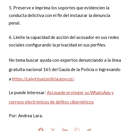
Preserve e imprima los soportes que evidencien la
conducta delictiva con el fin del instaurar la denuncia
penal.
Limite la capacidad de acción del acosador en sus redes
sociales configurando la privacidad en sus perfiles.
No tema buscar ayuda con expertos denunciando a la línea
gratuita nacional 165 del Gaula de la Policía o ingresando
a
https://caivirtual.policia.gov.co/
.
Le puede interesar:
Así puede proteger su WhatsApp y
correos electrónicos de delitos cibernéticos
Por: Andrea Lara.