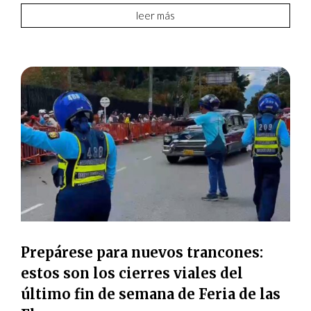
leer más
Prepárese para nuevos trancones:
estos son los cierres viales del
último fin de semana de Feria de las