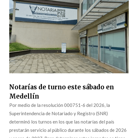
Notarías de turno este sábado en
Medellín
Por medio de la resolución 000751-6 del 2026, la
Superintendencia de Notariado y Registro (SNR)
determinó los turnos en los que las notarías del país
prestarán servicio al público durante los sábados de 2026