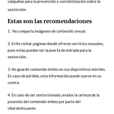
campañas para la prevención y concientización sobre la
sextorsión.
Estas son las recomendaciones
No comparta imágenes de contenido sexual.
Evite visitar paginas donde ofrecen servicios sexuales,
pues estas pueden ser la puerta de entrada para la
sextorsión.
No guarde contenido intimo en sus dispositivos móviles.
En caso de pérdida, esta información puede usarse en su
contra.
En caso de ser sextorsionado, evalúe la certeza de la
posesión del contenido intimo por parte del
ciberdelincuente.