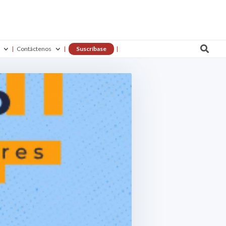

Contáctenos
Suscríbase