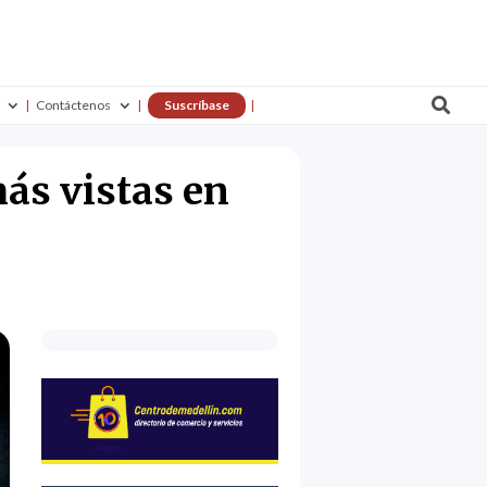

Contáctenos
Suscríbase
ás vistas en