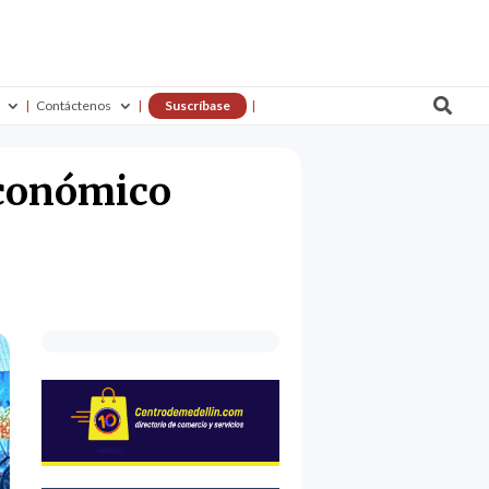

Contáctenos
Suscríbase
Económico