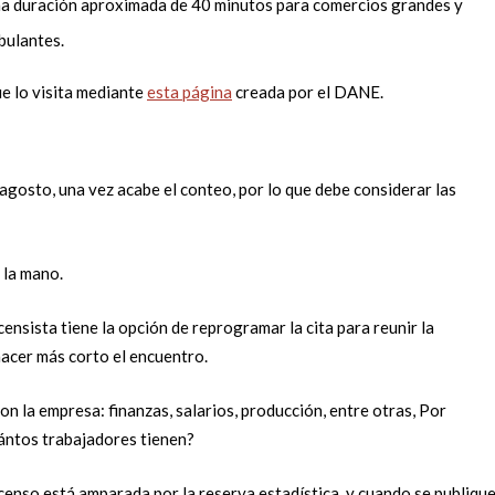
una duración aproximada de 40 minutos para comercios grandes y
bulantes.
ue lo visita mediante
esta página
creada por el DANE.
e agosto, una vez acabe el conteo, por lo que debe considerar las
 la mano.
ensista tiene la opción de reprogramar la cita para reunir la
hacer más corto el encuentro.
on la empresa: finanzas, salarios, producción, entre otras, Por
uántos trabajadores tienen?
censo está amparada por la reserva estadística, y cuando se publiqu