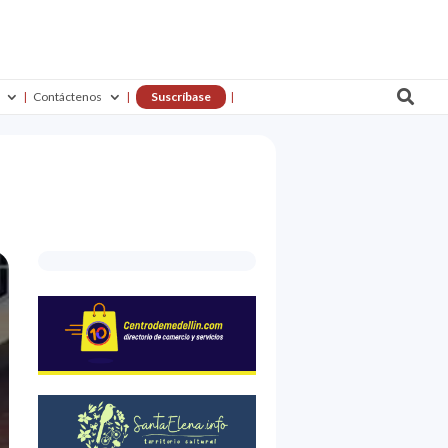

Contáctenos
Suscríbase