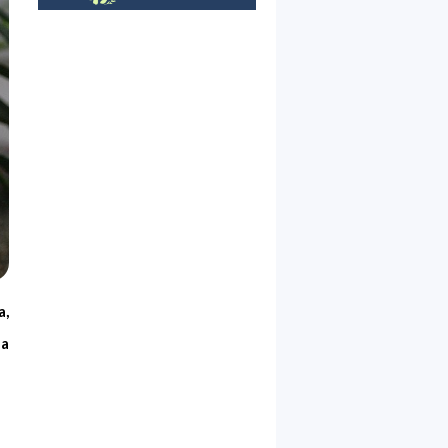
a,
la