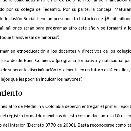
do por su colega de Fedeafro. Por su parte, la concejal Matura
e Inclusión Social tiene un presupuesto histórico de $8 mil millon
mil millones serán para programas afro este año y se formará a l
oque transversal de minorías”.
rmar en etnoeducación a los docentes y directivos de los colegi
ncluso desde Buen Comienzo (programa formativo y nutricional pa
 de superar la discriminación totalmente en un futuro está en ellos, 
lejos que les podrían inculcar los mayores”.
imiento
ones afro de Medellín y Colombia deberán entregar el primer repor
 del registro formal de miembros de esta comunidad, ante la Direcci
 del Interior (Decreto 3770 de 2008). Basta reconocerse como ta