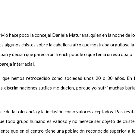
o vivió hace poco la concejal Daniela Maturana, quien en la noche de l
es algunos chistes sobre la cabellera afro que mostraba orgullosa la
laban y decían que parecía un french poodle o que tenía un estropajo
pareja interracial.
o que hemos retrocedido como sociedad unos 20 o 30 años. En 
s discriminaciones sutiles me duelen, porque yo sufrí muchas burl
e de la tolerancia y la inclusión como valores aceptados. Para evit
que todo grupo humano es valioso y no merece ser objeto de chiste
nte que en el centro tiene una población reconocida superior a l