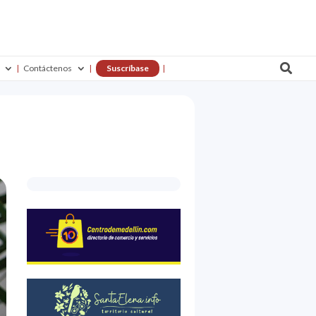

Contáctenos
Suscríbase