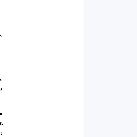
os
lo
as
ar
s,
os