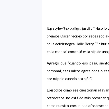
lt;p style=”text-align: justify;”>Eso l
premios Oscar recibió por redes social
bella actriz negra Halle Berry. “Se bur
en la cabeza”, comentó esta hija de una 
Agregó que “cuando eso pasa, sient
personal, esas micro agresiones o esa
por mi pelo cuando era niña”.
Episodios como ese cuestionan el avanc
retrocesos, no está de más recordar 
como nuestra comunidad afrodescendie