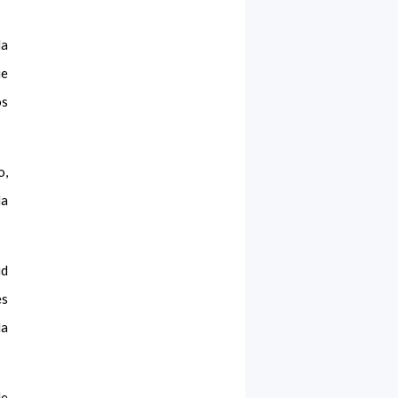
la
ue
os
o,
da
ud
es
la
de