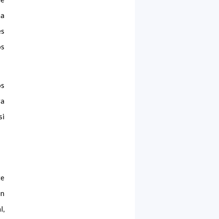
na
es
os
os
ra
si
te
ón
l,