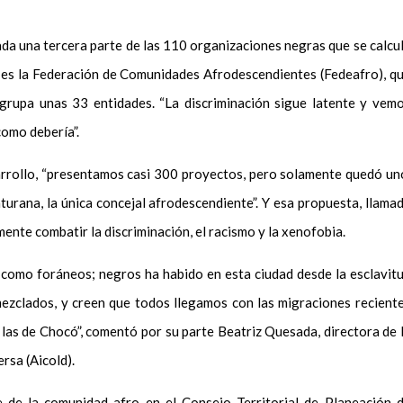
da una tercera parte de las 110 organizaciones negras que se calcu
as es la Federación de Comunidades Afrodescendientes (Fedeafro), q
upa unas 33 entidades. “La discriminación sigue latente y vem
como debería”.
sarrollo, “presentamos casi 300 proyectos, pero solamente quedó un
turana, la única concejal afrodescendiente”. Y esa propuesta, llama
ente combatir la discriminación, el racismo y la xenofobia.
 como foráneos; negros ha habido en esta ciudad desde la esclavit
 mezclados, y creen que todos llegamos con las migraciones recient
as de Chocó”, comentó por su parte Beatriz Quesada, directora de 
rsa (Aicold).
 de la comunidad afro en el Consejo Territorial de Planeación 