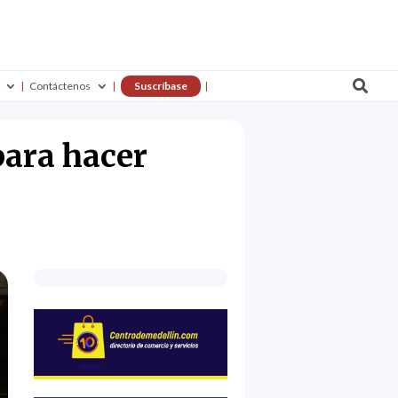

Contáctenos
Suscríbase
para hacer