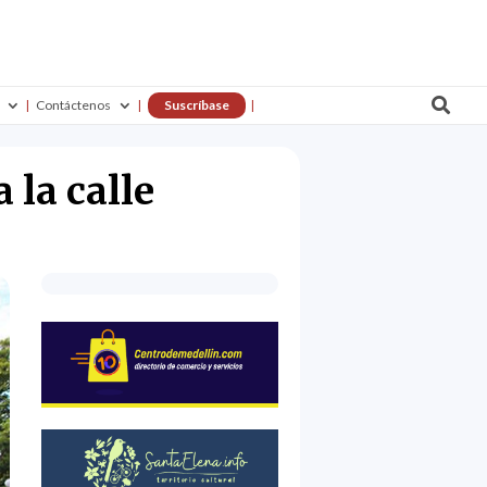

Contáctenos
Suscríbase
 la calle