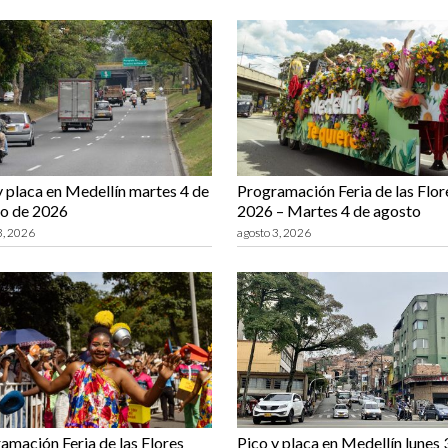
y placa en Medellín martes 4 de
Programación Feria de las Flor
o de 2026
2026 – Martes 4 de agosto
3, 2026
agosto 3, 2026
amación Feria de las Flores
Pico y placa en Medellín lunes 