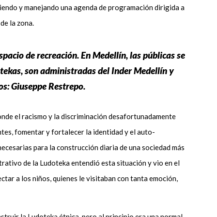
diendo y manejando una agenda de programación dirigida a
 de la zona.
spacio de recreación. En Medellín, las públicas se
ekas, son administradas del Inder Medellín y
os: Giuseppe Restrepo.
onde el racismo y la discriminación desafortunadamente
es, fomentar y fortalecer la identidad y el auto-
ecesarias para la construcción diaria de una sociedad más
trativo de la Ludoteka entendió esta situación y vio en el
ectar a los niños, quienes le visitaban con tanta emoción,
truir la Ludoteka étnica, pero al principio era una normal,