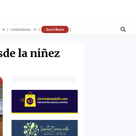

Contáctenos
Suscríbase
sde la niñez