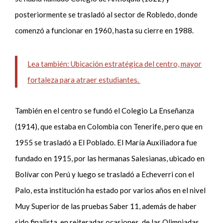
posteriormente se trasladó al sector de Robledo
, donde
comenzó a
funcionar en 1960, hasta su cierre en 1988
.
Lea también: Ubicación estratégica del centro, mayor
fortaleza para atraer estudiantes.
También en el centro se fundó el Colegio La Enseñanza
(1914), que estaba en Colombia con Tenerife, pero que en
1955 se trasladó a
E
l Poblado.
E
l María Auxiliadora
fue
fundado en 1915, por
las
hermanas Salesianas,
ubicado en
Bolívar con Perú y luego se trasladó a Echeverri con el
Palo, esta
institución ha estado por varios años en el nivel
Muy Superior de la
s
pruebas Saber 11, además de haber
sido finalista
,
en reiteradas ocasiones
,
de las Olimpiadas