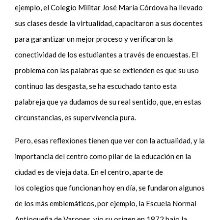
ejemplo, el Colegio Militar José María Córdova ha llevado
sus clases desde la virtualidad, capacitaron a sus docentes
para garantizar un mejor proceso y verificaron la
conectividad de los estudiantes a través de encuestas.
El
problema con las palabras que se extienden es que su uso
continuo las desgasta, se ha escuchado tanto esta
palabreja que ya dudamos de su real sentido, que, en estas
circunstancias, es supervivencia pura.
Pero, esas reflexiones tienen que ver con la actualidad
,
y la
importancia del centro como pilar de la educació
n en la
ciudad es de vieja data. E
n el centro,
aparte de
los
colegios
que funcionan hoy en día, se fundaron algunos
de los más emblemáticos,
por
ejemplo,
la Escuela Normal
Antioqueña de Varones
,
vio su origen
en 1872
bajo la