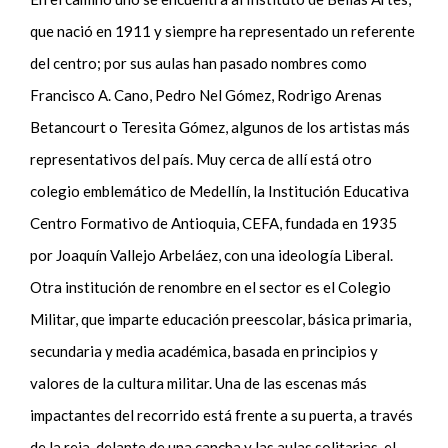
que
nació en 1911 y siempre ha representado un referente
del centro
;
por sus aulas han pasado nombre
s
como
Francisco A. Cano, Pedro Nel Gómez, Rodrigo A
renas
Betanc
o
ur
t
o Teresita Gómez,
algunos de los artistas más
representativos del país.
Muy cerca de allí está otro
colegio emblemático de Medellín
,
la Institución Educativa
Centro Formativo de Antioquia, CEFA
, fundada
en 1935
por Joaquín Vallejo Arbeláez
,
con una ideología Liberal
.
Otra institución de renombre en el sector es el Colegio
Militar, que imparte educación
preescolar, básica primaria,
secundaria y media académica, basada en principios
y
valores de la cultura militar.
U
na de las escenas más
impactantes del recorrido está frente a
su
puerta, a través
de la reja, delante de una cancha y las aulas solitarias, el