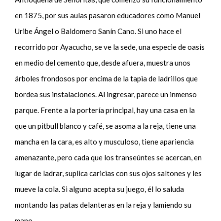
en 1875, por sus aulas pasaron educadores como Manuel
Uribe Ángel o Baldomero
Sanín Cano. Si uno hace el
recorrido por Ayacucho, se ve la sede
, una especie de oasis
en medio del cemento que, desde afuera
,
muestra unos
árboles frondosos por encima de la tapia de l
adrillos que
bordea
sus instalaciones
. A
l
ingresar,
parece un inmenso
parque. Frente a la portería principal, hay una casa en la
que un pitbull blanco y café
,
se asoma a la reja, tiene una
mancha en la cara, es alto y musculoso, tiene apariencia
amenazante, pero cada que los transeúntes se acercan, en
lugar de ladrar, suplica caricias con sus ojos saltones y les
mueve la cola. Si alguno acepta su juego, él lo saluda
montando las patas delanteras en la reja y lamiendo su
mano.