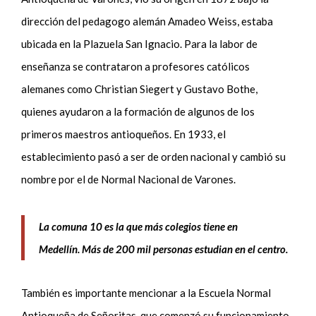
dirección del pe
dagogo alemán Amadeo Weiss,
estaba
ubicada en
la Plazuela
San Ignacio
.
P
ara la labor de
enseñanza se contrataron a profesores católicos
alemanes como Christian
Siegert
y Gustavo
Bothe
,
quienes ayudaron a la formación de algunos de los
primeros maestros antioqueños
. En 1933
,
el
establecimiento pasó a ser de orden nacional
y cambió su
nombre por el de
Normal
Nacional de Varones
.
La comuna 10 es la que más colegios tiene en
Medellín. Más de 200 mil personas estudian en el centro.
También es importante mencionar a l
a Escuela Normal
Antioqueña de Señoritas
, que
comenzó su funcionamiento