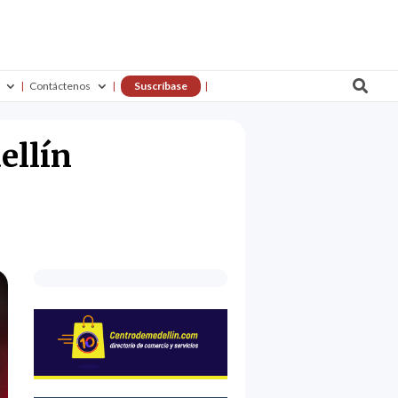

Contáctenos
Suscríbase
ellín