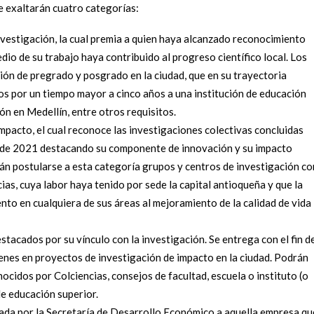
e exaltarán cuatro categorías:
investigación, la cual premia a quien haya alcanzado reconocimiento
dio de su trabajo haya contribuido al progreso científico local. Los
ión de pregrado y posgrado en la ciudad, que en su trayectoria
os por un tiempo mayor a cinco años a una institución de educación
ón en Medellín, entre otros requisitos.
mpacto, el cual reconoce las investigaciones colectivas concluidas
 de 2021 destacando su componente de innovación y su impacto
drán postularse a esta categoría grupos y centros de investigación co
as, cuya labor haya tenido por sede la capital antioqueña y que la
to en cualquiera de sus áreas al mejoramiento de la calidad de vida
tacados por su vínculo con la investigación. Se entrega con el fin d
óvenes en proyectos de investigación de impacto en la ciudad. Podrán
ocidos por Colciencias, consejos de facultad, escuela o instituto (o
de educación superior.
gada por la Secretaría de Desarrollo Económico a aquella empresa qu