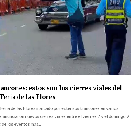
ancones: estos son los cierres viales del
Feria de las Flores
 Feria de las Flores marcado por extensos trancones en varios
s anunciaron nuevos cierres viales entre el viernes 7 y el domingo 9
 de los eventos más...