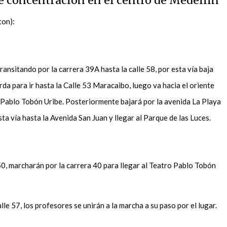
de concentración en el centro de Medellín
ton):
ransitando por la carrera 39A hasta la calle 58, por esta vía baja
erda para ir hasta la Calle 53 Maracaibo, luego va hacia el oriente
ro Pablo Tobón Uribe. Posteriormente bajará por la avenida La Playa
sta vía hasta la Avenida San Juan y llegar al Parque de las Luces.
 50, marcharán por la carrera 40 para llegar al Teatro Pablo Tobón
le 57, los profesores se unirán a la marcha a su paso por el lugar.