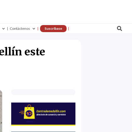

Contáctenos
Suscríbase
llín este