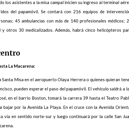
o los asistentes a la misa campal inicien su ingreso al terminal aér
idos del papamóvil. Se contará con 216 equipos de intervenció
rsonas; 45 ambulancias con más de 140 profesionales médicos; 
d y otros 30 medicalizados. Además, habrá cinco helicópteros pa
centro
asta La Macarena:
la Santa Misa en el aeropuerto Olaya Herrera o quienes quieran ten
isco, pueden esperar el paso del papamóvil. El vehículo saldrá a l
sé, en el barrio Boston, tomará la carrera 39 hasta el Teatro Pab
a bajar por la Avenida La Playa. En el cruce con la Avenida Orient
ta vía en sentido norte-sur y luego continuará por la calle San Ju
acarena.