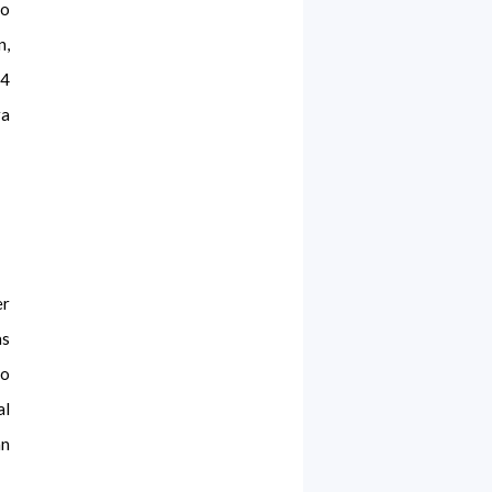
eo
n,
24
ra
er
as
lo
al
an