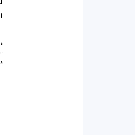
a
a
tá
te
la