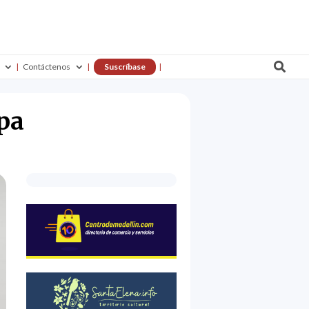

Contáctenos
Suscríbase
apa