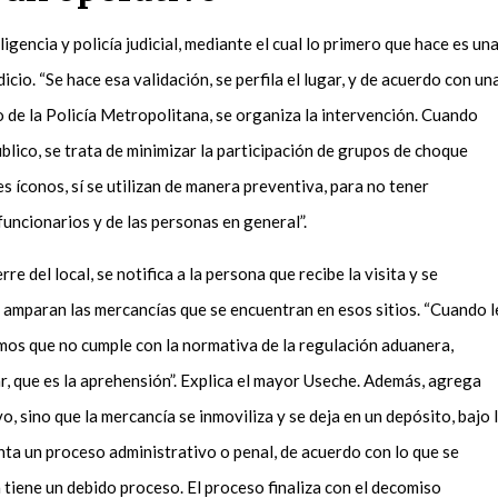
encia y policía judicial, mediante el cual lo primero que hace es un
icio. “Se hace esa validación, se perfila el lugar, y de acuerdo con un
de la Policía Metropolitana, se organiza la intervención. Cuando
lico, se trata de minimizar la participación de grupos de choque
íconos, sí se utilizan de manera preventiva, para no tener
funcionarios y de las personas en general”.
re del local, se notifica a la persona que recibe la visita y se
 amparan las mercancías que se encuentran en esos sitios. “Cuando l
mos que no cumple con la normativa de la regulación aduanera,
r, que es la aprehensión”. Explica el mayor Useche. Además, agrega
o, sino que la mercancía se inmoviliza y se deja en un depósito, bajo 
nta un proceso administrativo o penal, de acuerdo con lo que se
 tiene un debido proceso. El proceso finaliza con el decomiso