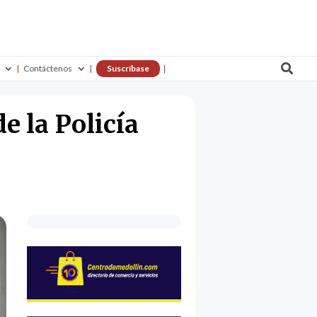

Contáctenos
Suscríbase
e la Policía