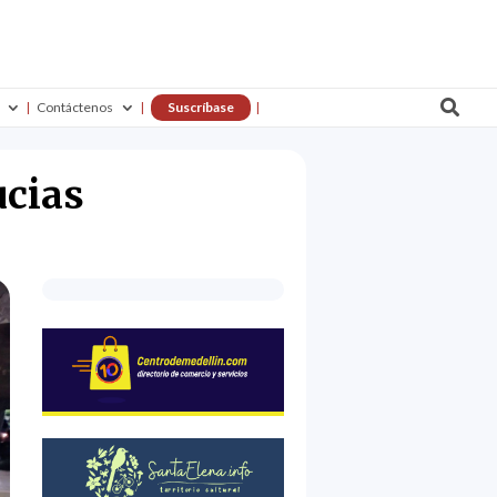

Contáctenos
Suscríbase
ucias