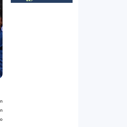
un
en
do