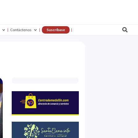

Contáctenos
Suscríbase