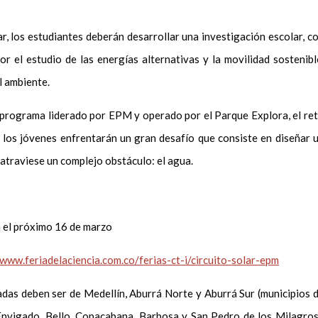
ar, los estudiantes deberán desarrollar una investigación escolar, c
r el estudio de las energías alternativas y la movilidad sostenibl
l ambiente.
r, programa liderado por EPM y operado por el Parque Explora, el re
 los jóvenes enfrentarán un gran desafío que consiste en diseñar 
y atraviese un complejo obstáculo: el agua.
a el próximo 16 de marzo
www.feriadelaciencia.com.co/ferias-ct-i/circuito-solar-epm
adas deben ser de Medellín, Aburrá Norte y Aburrá Sur (municipios 
, Envigado, Bello, Copacabana, Barbosa y San Pedro de los Milagros