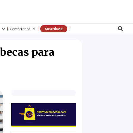

Contáctenos
Suscríbase
becas para