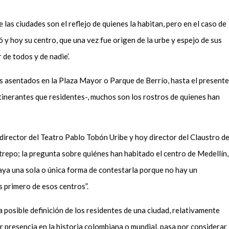
 las ciudades son el reflejo de quienes la habitan, pero en el caso de
 y hoy su centro, que una vez fue origen de la urbe y espejo de sus
r de todos y de nadie
’
.
s asentados en la Plaza Mayor o Parque de Berrío, hasta el presente
itinerantes que residentes-, muchos son los rostros de quienes han
xdirector del Teatro Pablo Tobón Uribe y hoy director del Claustro d
trepo
; la pregunta sobre quiénes han habitado el centro de Medellín,
haya una
sola o única forma
de contestarla
p
orque no hay un
 primero de esos centros
”.
a
posible definición de los residentes de una ciudad
,
relativamente
 presencia en la historia colombiana o mundial, pasa por considerar