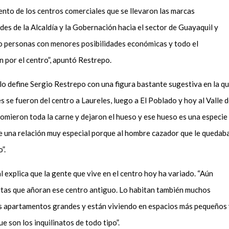
miento de los centros comerciales que se llevaron las marcas
edes de la Alcaldía y la Gobernación hacia el sector de Guayaquil y
o personas con menores posibilidades económicas y todo el
 por el centro”, apuntó Restrepo.
lo define Sergio Restrepo con una figura bastante sugestiva en la q
es se fueron del centro a Laureles, luego a El Poblado y hoy al Valle 
 comieron toda la carne
y
dejaron el hueso y ese hueso
es
una especie
e una relación muy especial porque
al hombre cazador que le quedab
”.
al explica que la gente que vive en el centro hoy ha variado. “Aún
tas que añoran ese centro antiguo. Lo habitan también muchos
 apartamentos grandes y están viviendo en espacios más pequeños 
e son los inquilinatos de todo tipo”.