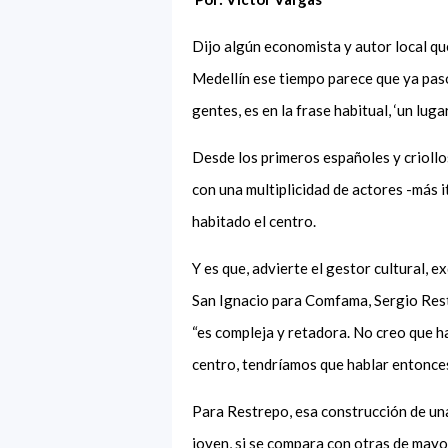
Di
jo algún economista y autor local
que
Medellín ese tiempo parece que ya pasó
gentes
,
es en la frase habitual,
‘
un luga
Desde los primeros españoles y criollo
con una multiplicidad de actores -más 
habitado el centro.
Y es que
,
advierte
el gestor cultural, e
San Ignacio para Comfama,
Sergio Res
“
es compleja y retadora
.
N
o creo que 
centro
,
tendríamos que hablar entonces
Para Restrepo, esa construcción de
un
joven
,
si se compara con otras de mayor