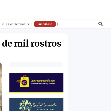

Contáctenos
Suscríbase
 de mil rostros