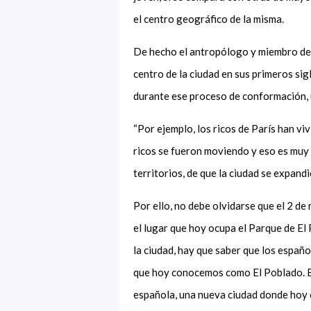
el centro geográfico de la
misma.
De hecho el antropólogo y miembro de l
centro de la ciudad en sus primeros sigl
durante ese proceso de conformación, u
“
Por ejemplo
,
los ricos de París han vi
ricos se fueron moviendo
y
eso es muy 
territorios
, de que
la ciudad se expand
Por ello
,
no debe olvidarse que
el 2 de
el
lugar
que hoy ocupa el Parque de
El
la ciudad
,
hay que saber que los españo
que hoy conocemos como
E
l
P
oblado
. 
española
,
una nueva ciudad donde hoy 