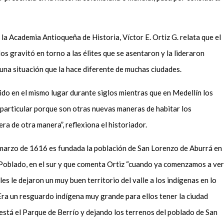
a Academia Antioqueña de Historia, Víctor E. Ortiz G. relata que el
os gravitó en torno a las élites que se asentaron y la lideraron
na situación que la hace diferente de muchas ciudades.
vido en el mismo lugar durante siglos mientras que en Medellín los
particular porque son otras nuevas maneras de habitar los
iera de otra manera
”, reflexiona el historiador.
 marzo de 1616
es fundada
la población de San Lorenzo de Aburrá en
Poblado
, en el sur y que comenta Ortiz “c
uando ya comenzamos a ver
les le dejaron un muy buen
territorio
del
v
alle a los indígenas en lo
E
ra un resguardo indígena muy grande para ellos tener la ciudad
está el
P
arque de
B
errío y
dejando
los terrenos del poblado
de San