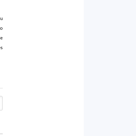
su
lo
de
es