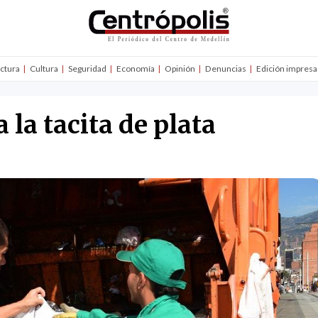
uctura
Cultura
Seguridad
Economía
Opinión
Denuncias
Edición impresa
la tacita de plata