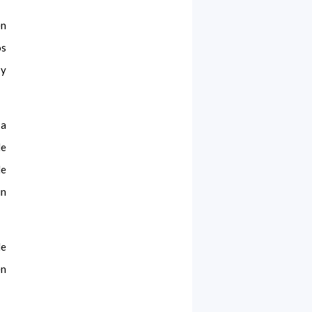
en
os
 y
 a
de
le
un
de
en