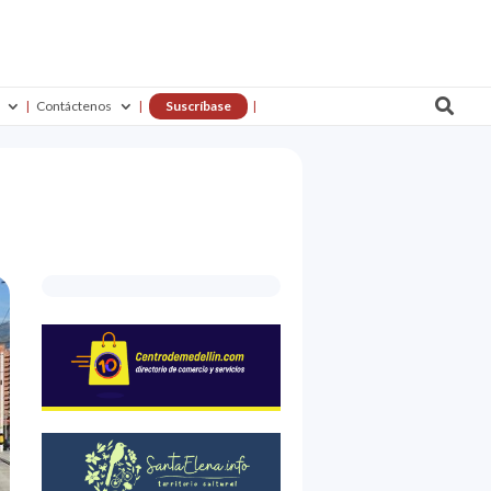

Contáctenos
Suscríbase