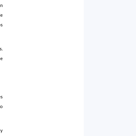
en
de
os
s.
ue
es
no
 y